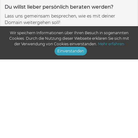
Du willst lieber persönlich beraten werden?
Lass uns gemeinsam besprechen, wie es mit deiner
Domain weitergehen soll!
Wir speichern Informationen über Ihren Besuch in sogenannten
Persönliche Beratung
Cookies. Durch die Nutzung dieser Webseite erklären Sie sich mit
der Verwendung von Cookies einverstanden.
Mehr erfahren
Einverstanden
Über uns
Seit mehr als 25 Jahren bieten wir als webagentur.at
Full-Service-Lösungen in der Softwareentwicklung
sowie in den Bereichen Domains, Hosting,
Webprogrammierung und -design an.
AGB & Datenschutz
Datenschutzerklärung
Impressum
AGB